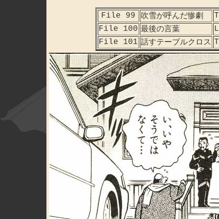
File 99
T
吹雪が呼んだ惨劇
File 100
L
最後の言葉
File 101
T
話すテーブルクロス