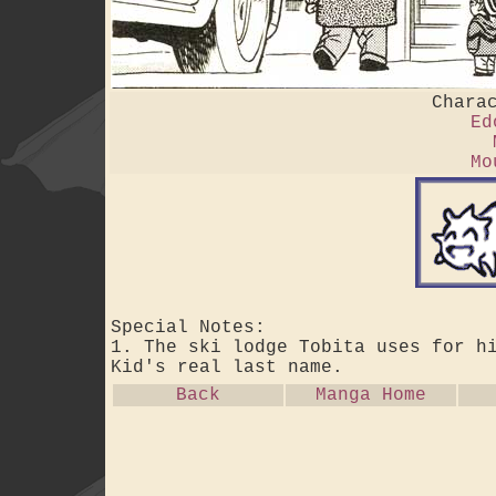
Chara
Ed
Mo
Special Notes:
1. The ski lodge Tobita uses for h
Kid's real last name.
Back
Manga Home