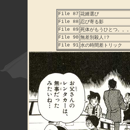
File 87
花婿選び
File 88
忍び寄る影
File 89
死体がもうひとつ。。
File 90
無差別殺人!?
File 91
水の時間差トリック