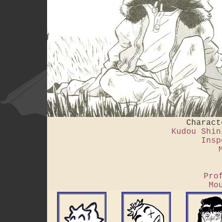
Charact
Kudou Shin
Insp
Pro
Mo